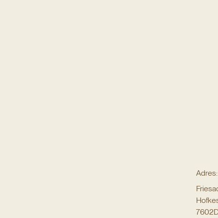
Adres:
Friesa
Hofkes
7602D