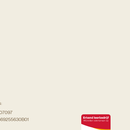
:
007097
869255630B01