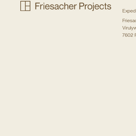
Expedi
Friesa
Virul
7602 