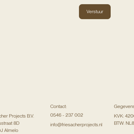
Contact:
Gegevens
0546 - 237 002
cher Projects B.V.
KVK: 42
straat 8D
BTW: NL
info@friesacherprojects.nl
J Almelo