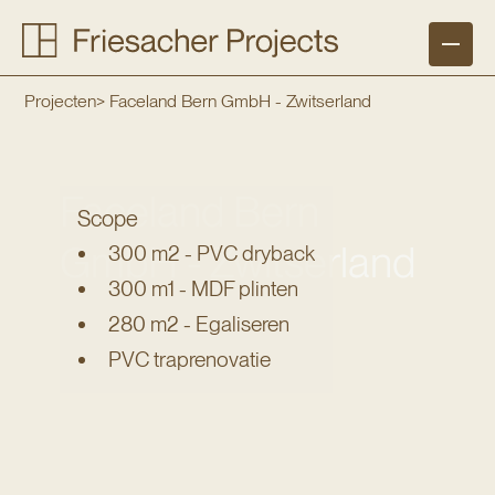
Projecten
> 
Faceland Bern GmbH - Zwitserland
Faceland Bern
Scope
GmbH - Zwitserland
300 m2 - PVC dryback
300 m1 - MDF plinten
Vloeren
Raamdecoratie
280 m2 - Egaliseren
PVC traprenovatie
Traprenovaties
Werkwijze
Branches